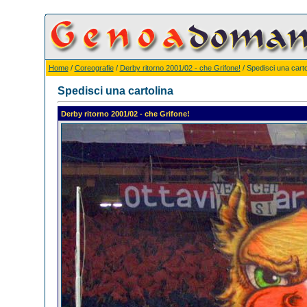
Home
/
Coreografie
/
Derby ritorno 2001/02 - che Grifone!
/ Spedisci una carto
Spedisci una cartolina
Derby ritorno 2001/02 - che Grifone!