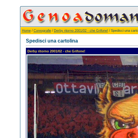
Home
/
Coreografie
/
Derby ritorno 2001/02 - che Grifone!
/ Spedisci una carto
Spedisci una cartolina
Derby ritorno 2001/02 - che Grifone!