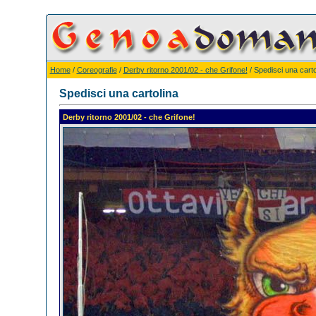
Home
/
Coreografie
/
Derby ritorno 2001/02 - che Grifone!
/ Spedisci una carto
Spedisci una cartolina
Derby ritorno 2001/02 - che Grifone!