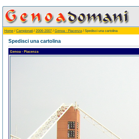
Home
/
Campionati
/
2006-2007
/
Genoa - Piacenza
/ Spedisci una cartolina
Spedisci una cartolina
Genoa - Piacenza