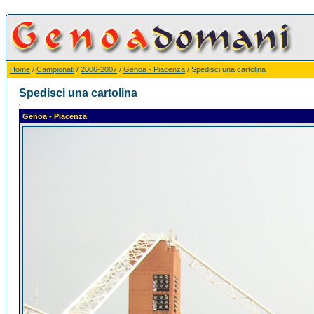
Home
/
Campionati
/
2006-2007
/
Genoa - Piacenza
/ Spedisci una cartolina
Spedisci una cartolina
Genoa - Piacenza