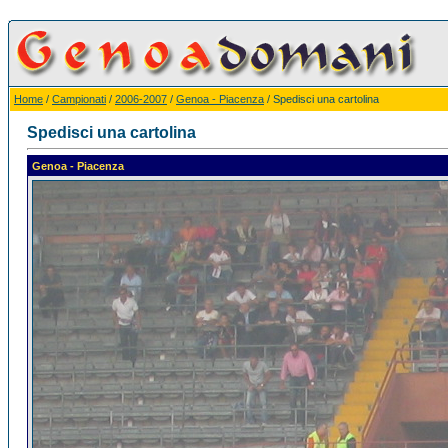
Home
/
Campionati
/
2006-2007
/
Genoa - Piacenza
/ Spedisci una cartolina
Spedisci una cartolina
Genoa - Piacenza