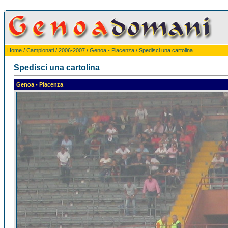
Home
/
Campionati
/
2006-2007
/
Genoa - Piacenza
/ Spedisci una cartolina
Spedisci una cartolina
Genoa - Piacenza