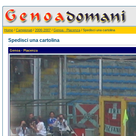
Home
/
Campionati
/
2006-2007
/
Genoa - Piacenza
/ Spedisci una cartolina
Spedisci una cartolina
Genoa - Piacenza