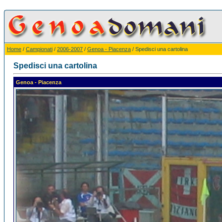
Home
/
Campionati
/
2006-2007
/
Genoa - Piacenza
/ Spedisci una cartolina
Spedisci una cartolina
Genoa - Piacenza