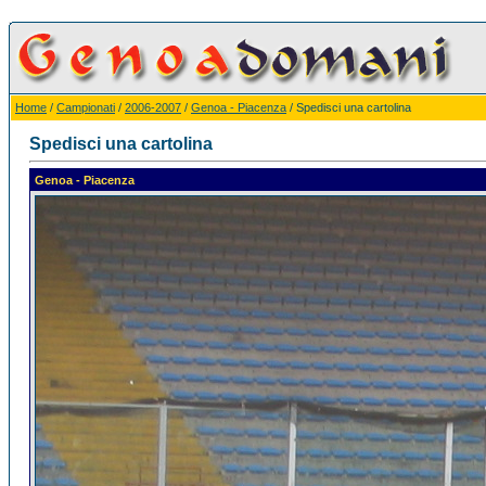
Home
/
Campionati
/
2006-2007
/
Genoa - Piacenza
/ Spedisci una cartolina
Spedisci una cartolina
Genoa - Piacenza