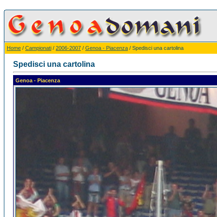
Home
/
Campionati
/
2006-2007
/
Genoa - Piacenza
/ Spedisci una cartolina
Spedisci una cartolina
Genoa - Piacenza