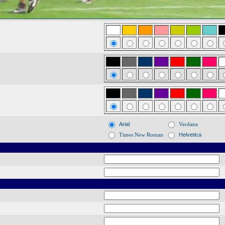
Arial
Verdana
Times New Roman
Helvetica