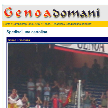
Home
/
Campionati
/
2006-2007
/
Genoa - Piacenza
/ Spedisci una cartolina
Spedisci una cartolina
Genoa - Piacenza