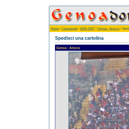
Home
/
Campionati
/
2006-2007
/
Genoa - Arezzo
/ Sped
Spedisci una cartolina
Genoa - Arezzo