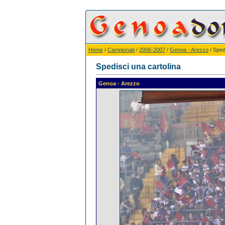
Home
/
Campionati
/
2006-2007
/
Genoa - Arezzo
/ Sped
Spedisci una cartolina
Genoa - Arezzo