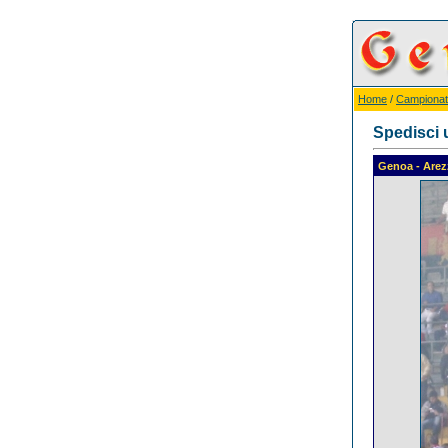
Home
/
Campionat
Spedisci 
Genoa - Are