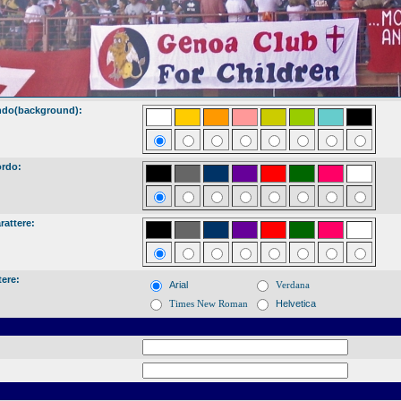
ndo(background):
ordo:
rattere:
tere:
Arial
Verdana
Times New Roman
Helvetica