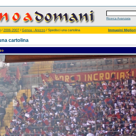
Ricerca Avanzata
i
/
2006-2007
/
Genoa - Arezzo
/ Spedisci una cartolina
Immagini Migliori
una cartolina
zzo