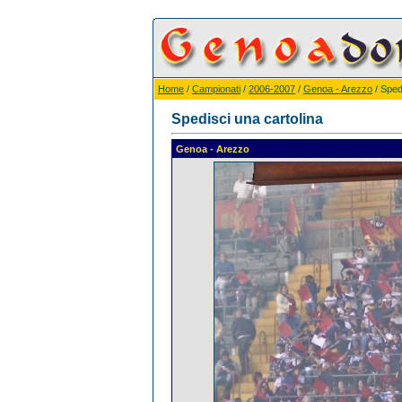
Home
/
Campionati
/
2006-2007
/
Genoa - Arezzo
/ Sped
Spedisci una cartolina
Genoa - Arezzo