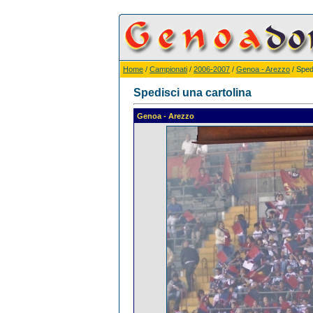
Home
/
Campionati
/
2006-2007
/
Genoa - Arezzo
/ Sped
Spedisci una cartolina
Genoa - Arezzo