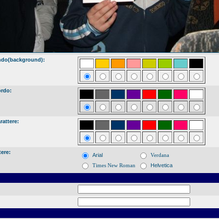
ndo(background):
ordo:
rattere:
tere:
Arial
Verdana
Times New Roman
Helvetica