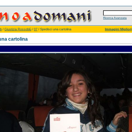
Ricerca Avanzata
ub
/
Giustizia Rossoblù
/
07
/ Spedisci una cartolina
Immagini Migliori
una cartolina