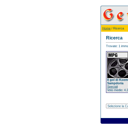
Home
/ Ricerca
Ricerca
Trovate: 1 immag
Il gol di Koem
Sampdoria
Speciali
Voto medio: 4.