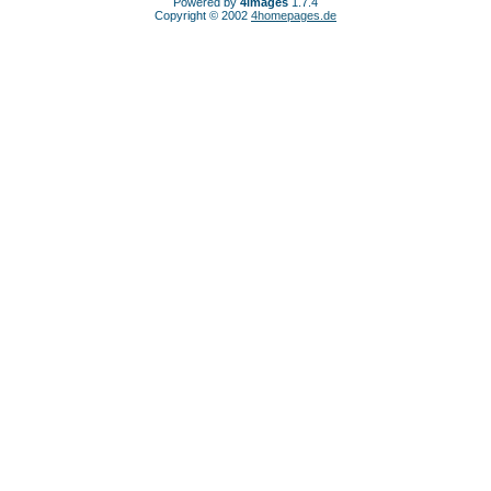
Powered by
4images
1.7.4
Copyright © 2002
4homepages.de