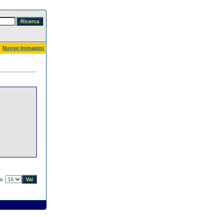
Nuove Immagini
na: