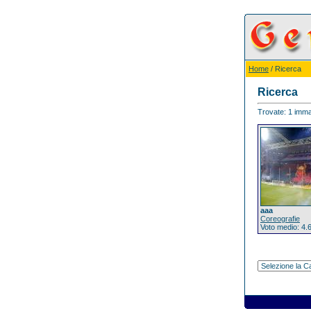
Home
/ Ricerca
Ricerca
Trovate: 1 immag
aaa
Coreografie
Voto medio: 4.