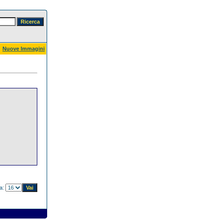
Nuove Immagini
na: