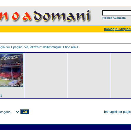
Ricerca Avanzata
Immagini Migliori
ini su 1 pagine. Visualizzata: dall'immagine 1 fino alla 1.
61
Immagini per pagi