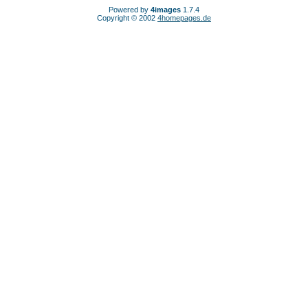
Powered by
4images
1.7.4
Copyright © 2002
4homepages.de