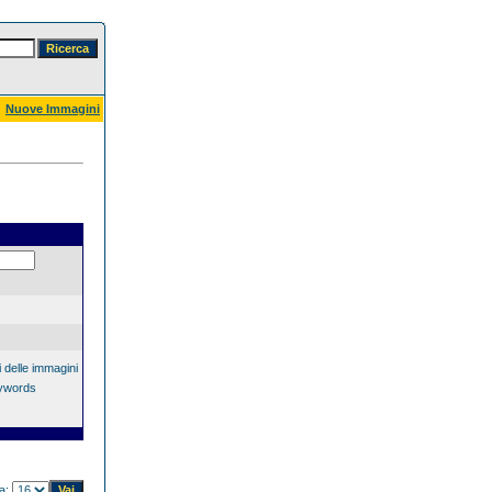
Nuove Immagini
 delle immagini
eywords
na: