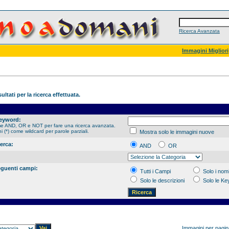
Ricerca Avanzata
Immagini Migliori
ultati per la ricerca effettuata.
Keyword:
me AND, OR e NOT per fare una ricerca avanzata.
hi (*) come wildcard per parole parziali.
Mostra solo le immagini nuove
cerca:
AND
OR
eguenti campi:
Tutti i Campi
Solo i nomi
Solo le descrizioni
Solo le K
Immagini per pagi