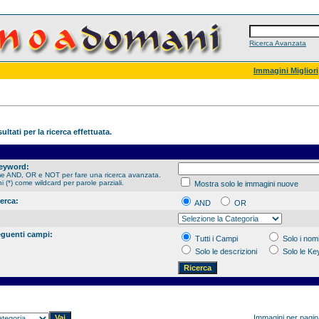
Ricerca Avanzata
Immagini Migliori
ultati per la ricerca effettuata.
Keyword:
me AND, OR e NOT per fare una ricerca avanzata.
hi (*) come wildcard per parole parziali.
Mostra solo le immagini nuove
cerca:
AND
OR
eguenti campi:
Tutti i Campi
Solo i nomi
Solo le descrizioni
Solo le K
Immagini per pagi