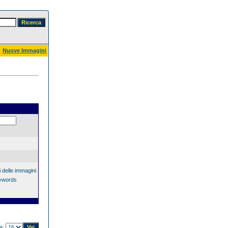
Nuove Immagini
 delle immagini
eywords
na: