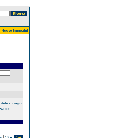
Nuove Immagini
 delle immagini
eywords
na: