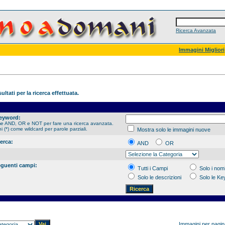
Ricerca Avanzata
Immagini Migliori
ultati per la ricerca effettuata.
Keyword:
me AND, OR e NOT per fare una ricerca avanzata.
hi (*) come wildcard per parole parziali.
Mostra solo le immagini nuove
cerca:
AND
OR
eguenti campi:
Tutti i Campi
Solo i nomi
Solo le descrizioni
Solo le K
Immagini per pagi