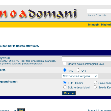
Ricerca Avanzata
Immagini Migliori
ultati per la ricerca effettuata.
Keyword:
me AND, OR e NOT per fare una ricerca avanzata.
hi (*) come wildcard per parole parziali.
Mostra solo le immagini nuove
cerca:
AND
OR
eguenti campi:
Tutti i Campi
Solo i nomi
Solo le descrizioni
Solo le K
Immagini per pagi