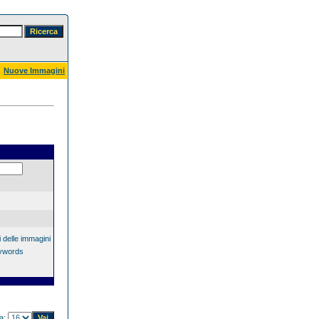
Nuove Immagini
 delle immagini
eywords
na: