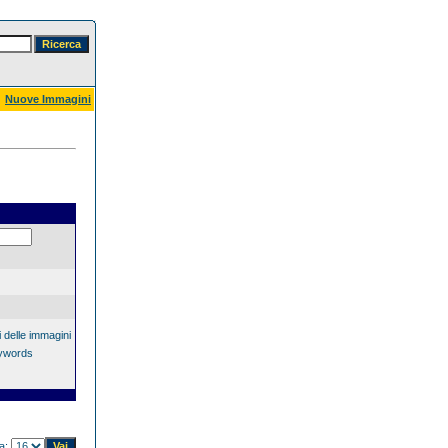
Nuove Immagini
 delle immagini
eywords
na: