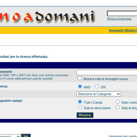
Ricerca Avanzata
Immagini Migliori
ultati per la ricerca effettuata.
Keyword:
me AND, OR e NOT per fare una ricerca avanzata.
hi (*) come wildcard per parole parziali.
Mostra solo le immagini nuove
cerca:
AND
OR
eguenti campi:
Tutti i Campi
Solo i nomi
Solo le descrizioni
Solo le K
Immagini per pagi