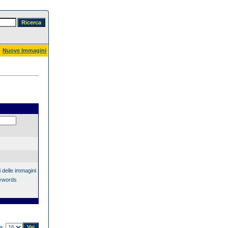
Nuove Immagini
 delle immagini
eywords
na: