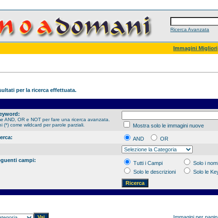
Ricerca Avanzata
Immagini Migliori
ultati per la ricerca effettuata.
Keyword:
me AND, OR e NOT per fare una ricerca avanzata.
hi (*) come wildcard per parole parziali.
Mostra solo le immagini nuove
cerca:
AND
OR
eguenti campi:
Tutti i Campi
Solo i nomi
Solo le descrizioni
Solo le K
Immagini per pagi