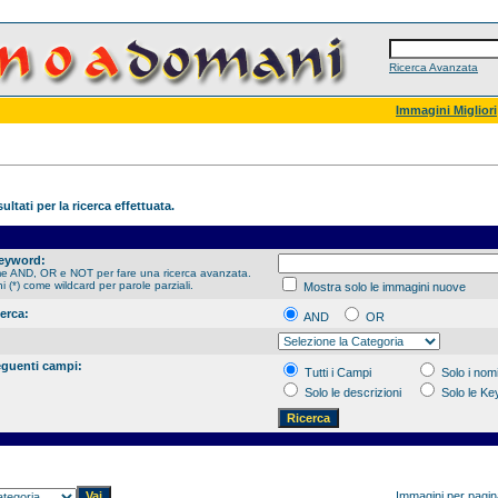
Ricerca Avanzata
Immagini Migliori
ultati per la ricerca effettuata.
Keyword:
me AND, OR e NOT per fare una ricerca avanzata.
hi (*) come wildcard per parole parziali.
Mostra solo le immagini nuove
cerca:
AND
OR
eguenti campi:
Tutti i Campi
Solo i nomi
Solo le descrizioni
Solo le K
Immagini per pagi