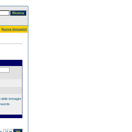
Nuove Immagini
 delle immagini
eywords
na: