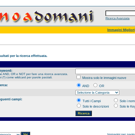
Ricerca Avanzata
Immagini Migliori
ultati per la ricerca effettuata.
Keyword:
me AND, OR e NOT per fare una ricerca avanzata.
hi (*) come wildcard per parole parziali.
Mostra solo le immagini nuove
cerca:
AND
OR
eguenti campi:
Tutti i Campi
Solo i nomi
Solo le descrizioni
Solo le K
Immagini per pagi