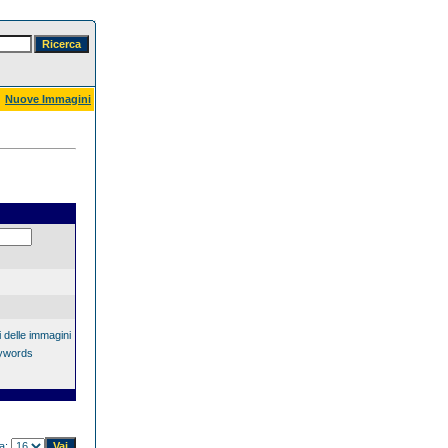
Nuove Immagini
 delle immagini
eywords
na: