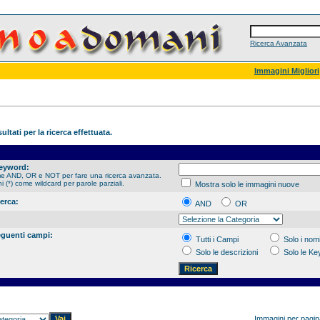
Ricerca Avanzata
Immagini Migliori
ultati per la ricerca effettuata.
Keyword:
me AND, OR e NOT per fare una ricerca avanzata.
hi (*) come wildcard per parole parziali.
Mostra solo le immagini nuove
cerca:
AND
OR
eguenti campi:
Tutti i Campi
Solo i nomi
Solo le descrizioni
Solo le K
Immagini per pagi