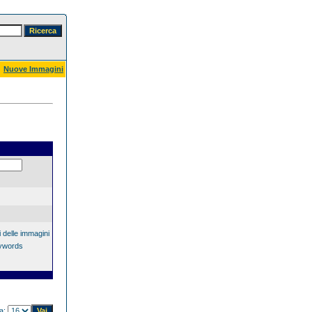
Nuove Immagini
 delle immagini
eywords
na: