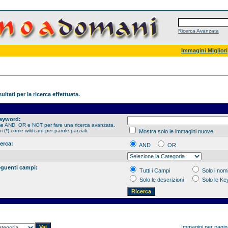
Ricerca Avanzata
Immagini Migliori
ultati per la ricerca effettuata.
Keyword:
me AND, OR e NOT per fare una ricerca avanzata.
hi (*) come wildcard per parole parziali.
Mostra solo le immagini nuove
cerca:
AND
OR
eguenti campi:
Tutti i Campi
Solo i nomi
Solo le descrizioni
Solo le K
Immagini per pagi