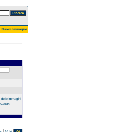
Nuove Immagini
 delle immagini
eywords
na: