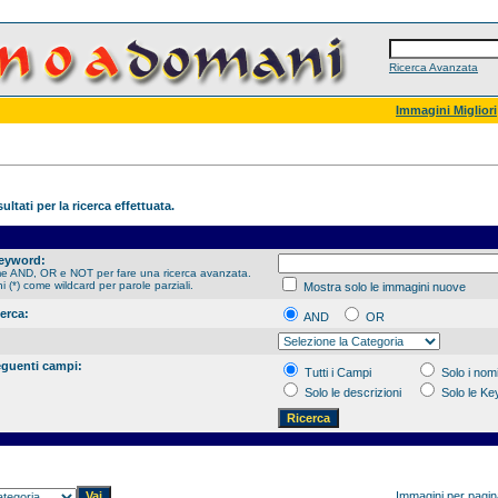
Ricerca Avanzata
Immagini Migliori
ultati per la ricerca effettuata.
Keyword:
me AND, OR e NOT per fare una ricerca avanzata.
hi (*) come wildcard per parole parziali.
Mostra solo le immagini nuove
cerca:
AND
OR
eguenti campi:
Tutti i Campi
Solo i nomi
Solo le descrizioni
Solo le K
Immagini per pagi