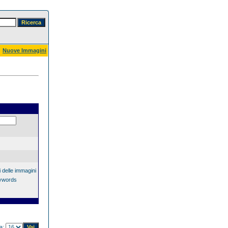
Nuove Immagini
 delle immagini
eywords
na: