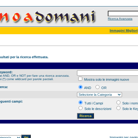
Ricerca Avanzata
Immagini Migliori
ultati per la ricerca effettuata.
Keyword:
me AND, OR e NOT per fare una ricerca avanzata.
hi (*) come wildcard per parole parziali.
Mostra solo le immagini nuove
cerca:
AND
OR
eguenti campi:
Tutti i Campi
Solo i nomi
Solo le descrizioni
Solo le K
Immagini per pagi