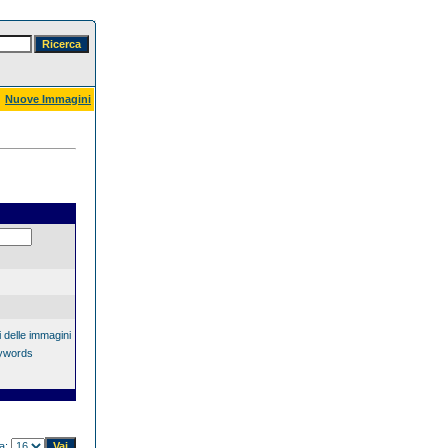
Nuove Immagini
 delle immagini
eywords
na: