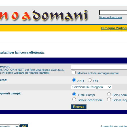
Ricerca Avanzata
Immagini Migliori
ultati per la ricerca effettuata.
Keyword:
me AND, OR e NOT per fare una ricerca avanzata.
hi (*) come wildcard per parole parziali.
Mostra solo le immagini nuove
cerca:
AND
OR
eguenti campi:
Tutti i Campi
Solo i nomi
Solo le descrizioni
Solo le K
Immagini per pagi