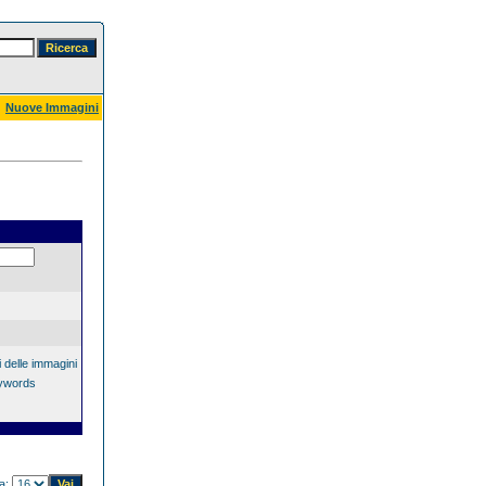
Nuove Immagini
 delle immagini
eywords
na: