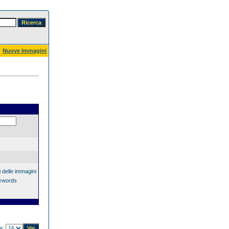
Nuove Immagini
 delle immagini
eywords
na: