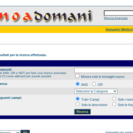
Ricerca Avanzata
Immagini Migliori
ultati per la ricerca effettuata.
Keyword:
me AND, OR e NOT per fare una ricerca avanzata.
hi (*) come wildcard per parole parziali.
Mostra solo le immagini nuove
cerca:
AND
OR
eguenti campi:
Tutti i Campi
Solo i nomi
Solo le descrizioni
Solo le K
Immagini per pagi