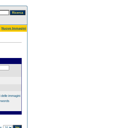
Nuove Immagini
 delle immagini
eywords
na: