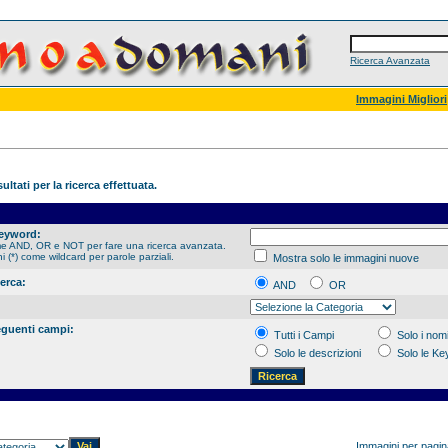
Ricerca Avanzata
Immagini Migliori
ultati per la ricerca effettuata.
Keyword:
me AND, OR e NOT per fare una ricerca avanzata.
hi (*) come wildcard per parole parziali.
Mostra solo le immagini nuove
cerca:
AND
OR
eguenti campi:
Tutti i Campi
Solo i nomi
Solo le descrizioni
Solo le K
Immagini per pagi