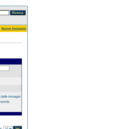
Nuove Immagini
 delle immagini
eywords
na: