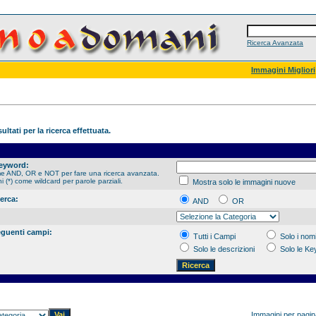
Ricerca Avanzata
Immagini Migliori
ultati per la ricerca effettuata.
Keyword:
me AND, OR e NOT per fare una ricerca avanzata.
hi (*) come wildcard per parole parziali.
Mostra solo le immagini nuove
cerca:
AND
OR
eguenti campi:
Tutti i Campi
Solo i nomi
Solo le descrizioni
Solo le K
Immagini per pagi