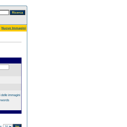
Nuove Immagini
 delle immagini
eywords
na: