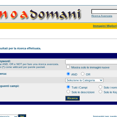
Ricerca Avanzata
Immagini Migliori
ultati per la ricerca effettuata.
Keyword:
me AND, OR e NOT per fare una ricerca avanzata.
hi (*) come wildcard per parole parziali.
Mostra solo le immagini nuove
cerca:
AND
OR
eguenti campi:
Tutti i Campi
Solo i nomi
Solo le descrizioni
Solo le K
Immagini per pagi