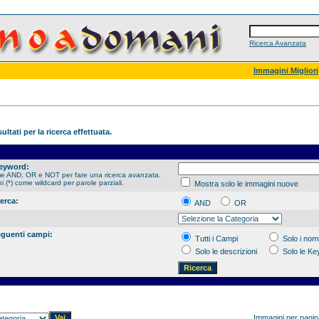
Ricerca Avanzata
Immagini Migliori
ultati per la ricerca effettuata.
Keyword:
me AND, OR e NOT per fare una ricerca avanzata.
hi (*) come wildcard per parole parziali.
Mostra solo le immagini nuove
cerca:
AND
OR
eguenti campi:
Tutti i Campi
Solo i nomi
Solo le descrizioni
Solo le K
Immagini per pagi