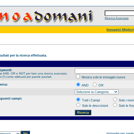
Ricerca Avanzata
Immagini Migliori
ultati per la ricerca effettuata.
Keyword:
me AND, OR e NOT per fare una ricerca avanzata.
hi (*) come wildcard per parole parziali.
Mostra solo le immagini nuove
cerca:
AND
OR
eguenti campi:
Tutti i Campi
Solo i nomi
Solo le descrizioni
Solo le K
Immagini per pagi