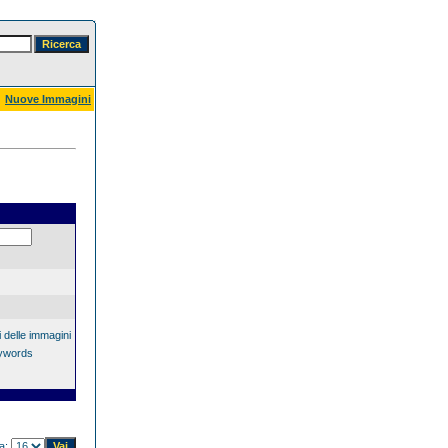
Nuove Immagini
 delle immagini
eywords
na: