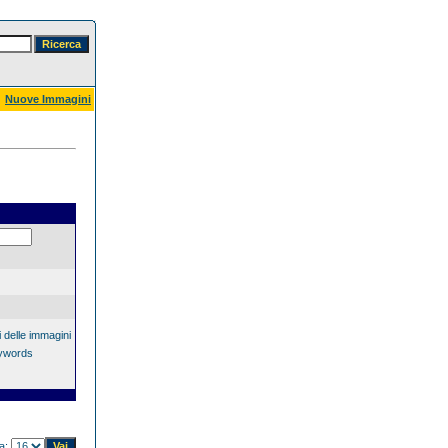
Nuove Immagini
 delle immagini
eywords
na: