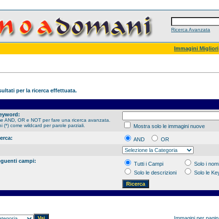
Ricerca Avanzata
Immagini Migliori
ultati per la ricerca effettuata.
Keyword:
me AND, OR e NOT per fare una ricerca avanzata.
hi (*) come wildcard per parole parziali.
Mostra solo le immagini nuove
cerca:
AND
OR
eguenti campi:
Tutti i Campi
Solo i nomi
Solo le descrizioni
Solo le K
Immagini per pagi