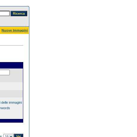
Nuove Immagini
 delle immagini
eywords
na: