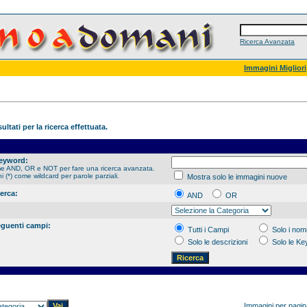
Ricerca Avanzata
Immagini Migliori
ultati per la ricerca effettuata.
Keyword:
me AND, OR e NOT per fare una ricerca avanzata.
hi (*) come wildcard per parole parziali.
Mostra solo le immagini nuove
cerca:
AND
OR
eguenti campi:
Tutti i Campi
Solo i nomi
Solo le descrizioni
Solo le K
Immagini per pagi