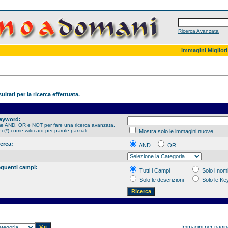
Ricerca Avanzata
Immagini Migliori
ultati per la ricerca effettuata.
Keyword:
me AND, OR e NOT per fare una ricerca avanzata.
hi (*) come wildcard per parole parziali.
Mostra solo le immagini nuove
cerca:
AND
OR
eguenti campi:
Tutti i Campi
Solo i nomi
Solo le descrizioni
Solo le K
Immagini per pagi