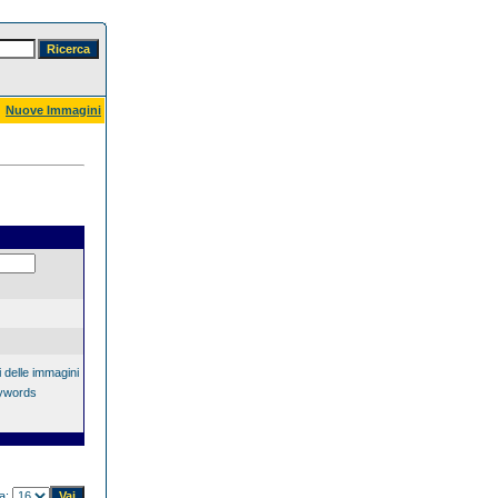
Nuove Immagini
 delle immagini
eywords
na: