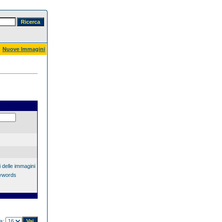
Nuove Immagini
 delle immagini
eywords
na: