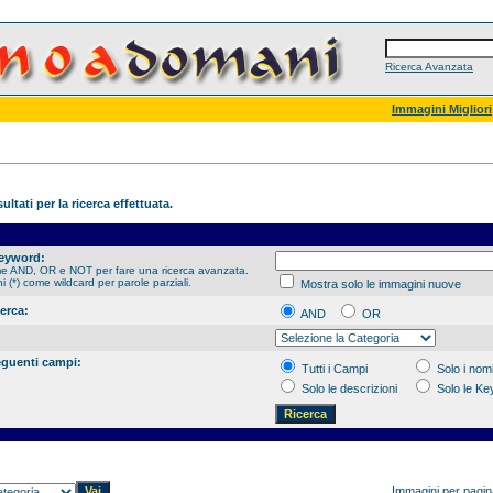
Ricerca Avanzata
Immagini Migliori
ultati per la ricerca effettuata.
Keyword:
me AND, OR e NOT per fare una ricerca avanzata.
hi (*) come wildcard per parole parziali.
Mostra solo le immagini nuove
cerca:
AND
OR
eguenti campi:
Tutti i Campi
Solo i nomi
Solo le descrizioni
Solo le K
Immagini per pagi