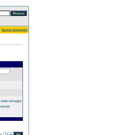
Nuove Immagini
 delle immagini
eywords
na: