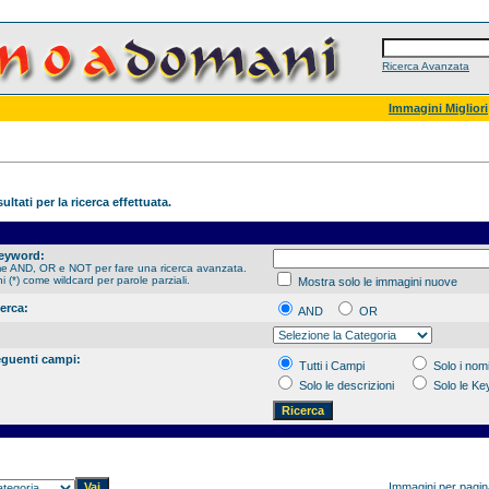
Ricerca Avanzata
Immagini Migliori
ultati per la ricerca effettuata.
Keyword:
me AND, OR e NOT per fare una ricerca avanzata.
hi (*) come wildcard per parole parziali.
Mostra solo le immagini nuove
cerca:
AND
OR
eguenti campi:
Tutti i Campi
Solo i nomi
Solo le descrizioni
Solo le K
Immagini per pagi