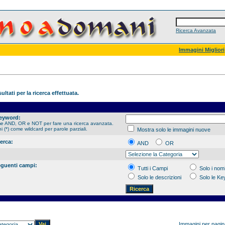
Ricerca Avanzata
Immagini Migliori
ultati per la ricerca effettuata.
Keyword:
me AND, OR e NOT per fare una ricerca avanzata.
hi (*) come wildcard per parole parziali.
Mostra solo le immagini nuove
cerca:
AND
OR
eguenti campi:
Tutti i Campi
Solo i nomi
Solo le descrizioni
Solo le K
Immagini per pagi