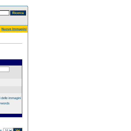
Nuove Immagini
 delle immagini
eywords
na: