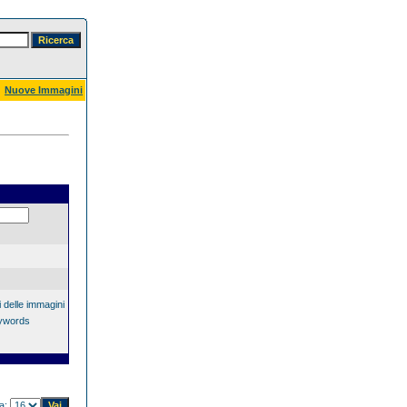
Nuove Immagini
 delle immagini
eywords
na: