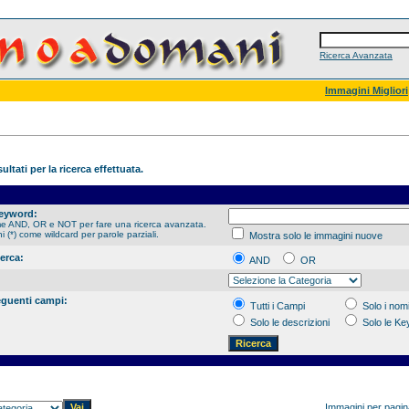
Ricerca Avanzata
Immagini Migliori
ultati per la ricerca effettuata.
Keyword:
me AND, OR e NOT per fare una ricerca avanzata.
hi (*) come wildcard per parole parziali.
Mostra solo le immagini nuove
cerca:
AND
OR
eguenti campi:
Tutti i Campi
Solo i nomi
Solo le descrizioni
Solo le K
Immagini per pagi