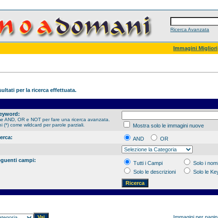
Ricerca Avanzata
Immagini Migliori
ultati per la ricerca effettuata.
Keyword:
me AND, OR e NOT per fare una ricerca avanzata.
hi (*) come wildcard per parole parziali.
Mostra solo le immagini nuove
cerca:
AND
OR
eguenti campi:
Tutti i Campi
Solo i nomi
Solo le descrizioni
Solo le K
Immagini per pagi