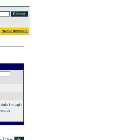
Nuove Immagini
 delle immagini
eywords
na: