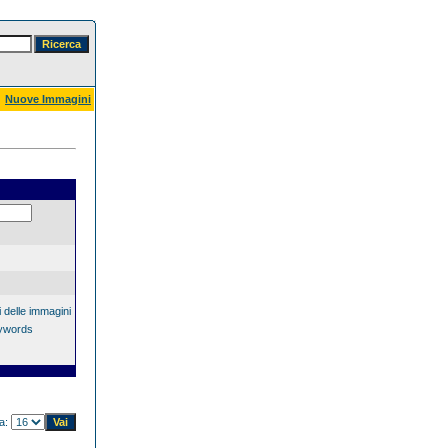
Nuove Immagini
 delle immagini
eywords
na: