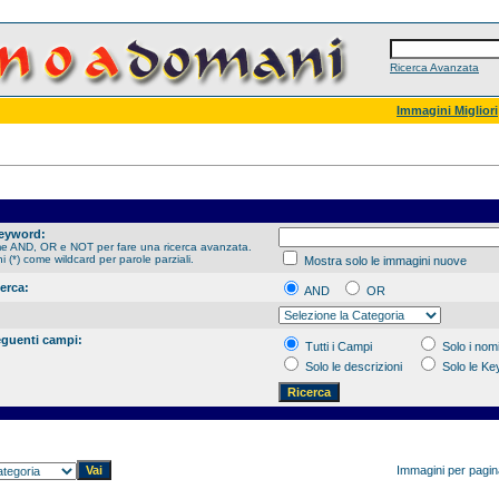
Ricerca Avanzata
Immagini Migliori
Keyword:
me AND, OR e NOT per fare una ricerca avanzata.
hi (*) come wildcard per parole parziali.
Mostra solo le immagini nuove
cerca:
AND
OR
eguenti campi:
Tutti i Campi
Solo i nomi
Solo le descrizioni
Solo le K
Immagini per pagi