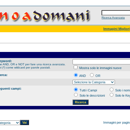
Ricerca Avanzata
Immagini Migliori
Keyword:
me AND, OR e NOT per fare una ricerca avanzata.
hi (*) come wildcard per parole parziali.
Mostra solo le immagini nuove
cerca:
AND
OR
eguenti campi:
Tutti i Campi
Solo i nomi
Solo le descrizioni
Solo le K
Immagini per pagi