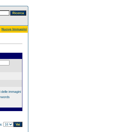
Nuove Immagini
 delle immagini
eywords
na: