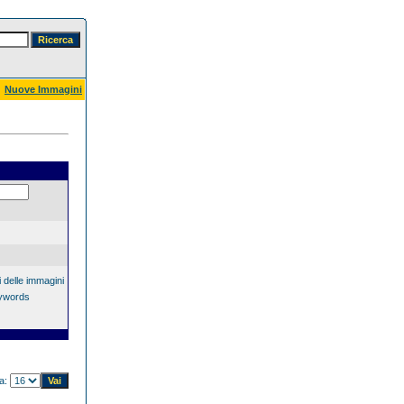
Nuove Immagini
 delle immagini
eywords
na: