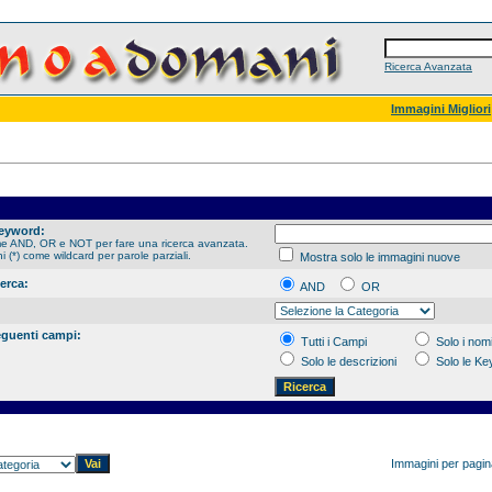
Ricerca Avanzata
Immagini Migliori
Keyword:
me AND, OR e NOT per fare una ricerca avanzata.
hi (*) come wildcard per parole parziali.
Mostra solo le immagini nuove
cerca:
AND
OR
eguenti campi:
Tutti i Campi
Solo i nomi
Solo le descrizioni
Solo le K
Immagini per pagi